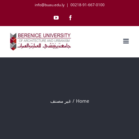
Ski
info@buau.edu.ly
|
00218-91-667-0100
t
YouTube
Facebook
conten
Home
غير مصنف